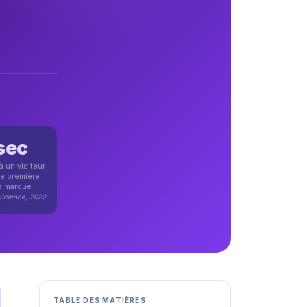
sec
 un visiteur
ne première
e marque
 Science, 2022
TABLE DES MATIÈRES