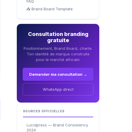
FAQ
📥 Brand Board Template
Consultation branding
gratuite
Positionnement, Brand Board, charte.
Ton identité de marque construite
pour le marché africain.
Demander ma consultation →
WhatsApp direct
SOURCES OFFICIELLES
Lucidpress — Brand Consistency
2024