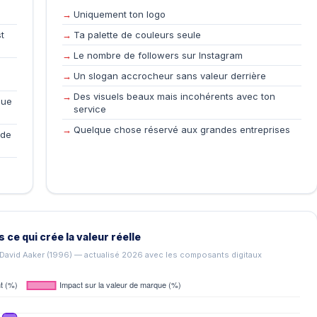
Uniquement ton logo
t
Ta palette de couleurs seule
Le nombre de followers sur Instagram
Un slogan accrocheur sans valeur derrière
Des visuels beaux mais incohérents avec ton
que
service
Quelque chose réservé aux grandes entreprises
 de
 ce qui crée la valeur réelle
David Aaker (1996) — actualisé 2026 avec les composants digitaux