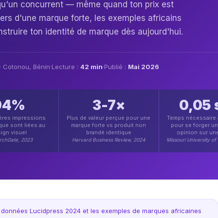
ôt qu'un concurrent — même quand ton prix est
DÉMARRER UN PROJET
liers d'une marque forte, les exemples africains
nstruire ton identité de marque dès aujourd'hui.
 · Cotonou, Bénin
·
Lecture :
42 min
·
Publié :
Mai 2026
94%
3-7×
0,05 
ères impressions
Plus de valeur perçue pour une
Temps nécessaire à
que sont liées au
marque forte vs produit non
pour se forger u
ign visuel
brandé identique
opinion sur un
rchGate, 2023
Harvard Business Review, 2024
Missouri University of
s données Lucidpress 2024 et les exemples de marques africaines