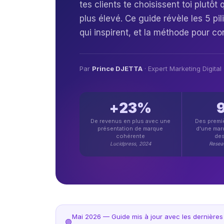
tes clients te choisissent toi plut
★★★★★
Agence #1 en Afrique de l'Ouest
plus élevé. Ce guide révèle les 5 pi
qui inspirent, et la méthode pour co
Par
Prince DJETTA
· Expert Marketing Digital
+23%
De revenus en plus avec une
Des premi
présentation de marque
d'une mar
cohérente
des
Lucidpress, 2024
Resea
Mai 2026 — Guide mis à jour avec les dernière