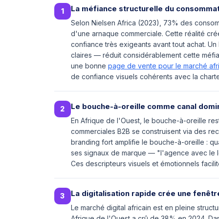
La méfiance structurelle du consommat
1
Selon Nielsen Africa (2023), 73% des consomm
d'une arnaque commerciale. Cette réalité crée
confiance très exigeants avant tout achat. Un
claires — réduit considérablement cette méfian
une bonne
page de vente pour le marché afr
de confiance visuels cohérents avec la chart
Le bouche-à-oreille comme canal domi
2
En Afrique de l'Ouest, le bouche-à-oreille res
commerciales B2B se construisent via des re
branding fort amplifie le bouche-à-oreille : 
ses signaux de marque — "l'agence avec le lo
Ces descripteurs visuels et émotionnels facili
La digitalisation rapide crée une fenêt
3
Le marché digital africain est en pleine struc
Afrique de l'Ouest a crû de 38% en 2024. Dan