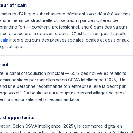
eur africain
ateurs d'Afrique subsaharienne déclarent avoir déjà été victimes
 une méfiance structurelle qui se traduit par des critères de
 branding fort — cohérent, professionnel, ancré dans des valeurs
ce et accélère la décision d'achat. C'est la raison pour laquelle
icain
intègre toujours des preuves sociales locales et des signaux
e graphique.
nant
te le canal d'acquisition principal — 65% des nouvelles relations
commandations personnelles selon GSMA Intelligence (2025). Un
quand une personne recommande ton entreprise, elle la décrit par
go violet", "la boutique qui a toujours des emballages soignés".
tent la mémorisation et la recommandation.
re d'opportunité
turation. Selon GSMA Intelligence (2025), le commerce digital en
s ce marché en construction, les premières marques qui établissen