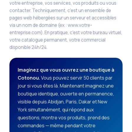
votre entreprise, vos services, vos produits ou vous
contacter. Techniquement, c'est un ensemble de
pages web hébergées sur un serveur et accessibles
via un nom de domaine (ex : www.votre-
entreprise.com). En pratique, c'est votre bureau virtuel,
votre catalogue permanent, votre commercial
disponible 24h/24.
Imaginez que vous ouvrez une boutique à
Cotonou.
Vous pouvez servir 50 clients par
jour si vous êtes là. Maintenant imaginez une
boutique identique, ouverte en permanence,
visible depuis Abidjan, Paris, Dakar et New
York simultanément, qui répond aux
questions, montre vos produits, prend des
commandes — même pendant votre