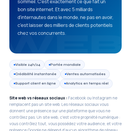
sommeil. C'est exactement ce que fait un
bon site internet. Et avec 5 milliards
d'internautes dans le monde, ne pas en avoir,
c'est laisser des milliers de clients potentiels
chez vos concurrents.
Visible 24h/24
Portée mondiale
Crédibilité instantanée
Ventes automatisées
Support client en ligne
Analytics en temps réel
Site web vs réseaux sociaux :
Facebook ou Instagram ne
remplacent pas un site web. Les réseaux sociaux vous
donnent une présence sur une plateforme que vous ne
contrôlez pas. Un site web, c'est votre propriété numérique :
vous contrôlez tout, vous possédez votre audience, et votre
présence Google ne dépend d'aucun algorithme de réseau