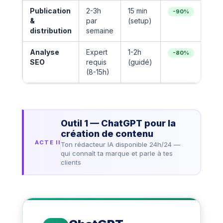
Publication
2-3h
15 min
Mak
-90%
&
par
(setup)
distribution
semaine
Analyse
Expert
1-2h
Sem
-80%
SEO
requis
(guidé)
(Out
(8-15h)
Outil 1 — ChatGPT pour la
création de contenu
ACTE II
Ton rédacteur IA disponible 24h/24 —
qui connaît ta marque et parle à tes
clients