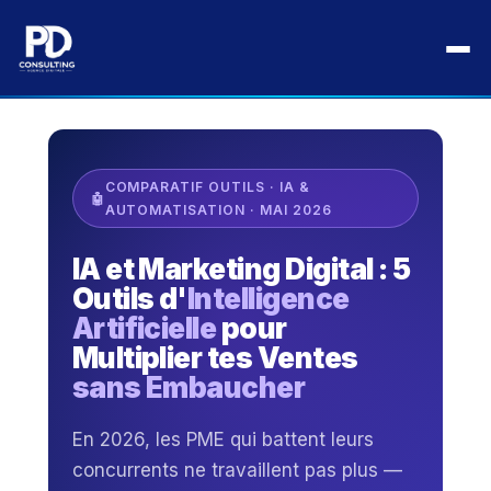
Aller
au
Accueil
›
Blog
›
IA & Automatisation
›
contenu
IA et Marketing Digital : 5 Outils pour Multiplier tes Ventes
COMPARATIF OUTILS · IA &
AUTOMATISATION · MAI 2026
IA et Marketing Digital : 5
Outils d'
Intelligence
Artificielle
pour
Multiplier tes Ventes
sans Embaucher
En 2026, les PME qui battent leurs
concurrents ne travaillent pas plus —