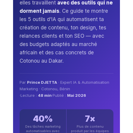
elles travaillent
avec des outils qui ne
dorment jamais
. Ce guide te montre
les 5 outils d'IA qui automatisent ta
création de contenu, ton design, tes
relances clients et ton SEO — avec
des budgets adaptés au marché
africain et des cas concrets de
Cotonou au Dakar.
Par
Prince DJETTA
· Expert IA & Automatisation
Marketing · Cotonou, Bénin
·
Lecture :
48 min
·
Publié :
Mai 2026
40%
7×
Des tâches marketing
Plus de contenu
automatisables avec
produit par les équipes