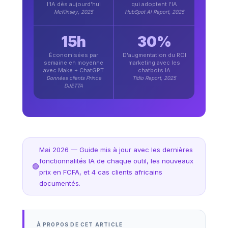
l'IA dès aujourd'hui
qui adoptent l'IA
McKinsey, 2025
HubSpot AI Report, 2025
15h
30%
Économisées par
D'augmentation du ROI
semaine en moyenne
marketing avec les
avec Make + ChatGPT
chatbots IA
Données clients Prince
Tidio Report, 2025
DJETTA
Mai 2026 — Guide mis à jour avec les dernières
fonctionnalités IA de chaque outil, les nouveaux
prix en FCFA, et 4 cas clients africains
documentés.
À PROPOS DE CET ARTICLE