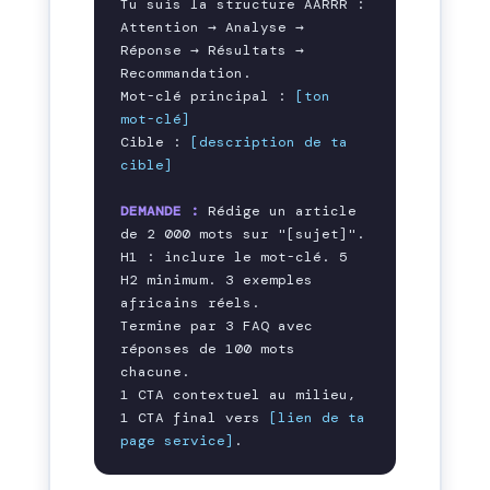
Tu suis la structure AARRR : 
Attention → Analyse → 
Réponse → Résultats → 
Recommandation.

Mot-clé principal : 
[ton 
mot-clé]
Cible : 
[description de ta 
cible]
DEMANDE :
 Rédige un article 
de 2 000 mots sur "[sujet]".

H1 : inclure le mot-clé. 5 
H2 minimum. 3 exemples 
africains réels.

Termine par 3 FAQ avec 
réponses de 100 mots 
chacune.

1 CTA contextuel au milieu, 
1 CTA final vers 
[lien de ta 
page service]
.