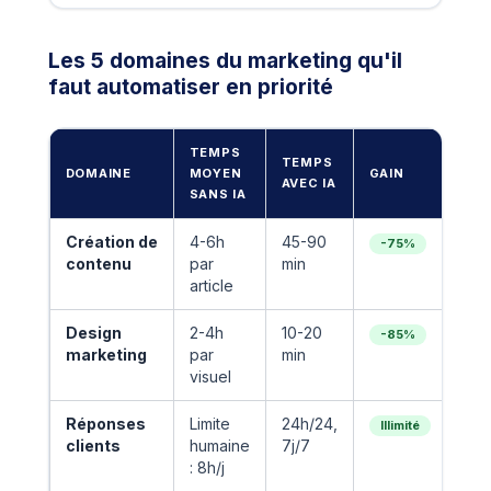
Les 5 domaines du marketing qu'il
faut automatiser en priorité
TEMPS
TEMPS
OUT
DOMAINE
MOYEN
GAIN
AVEC IA
RE
SANS IA
Création de
4-6h
45-90
Cha
-75%
contenu
par
min
(Out
article
Design
2-4h
10-20
Can
-85%
marketing
par
min
(Out
visuel
Réponses
Limite
24h/24,
Tidi
Illimité
clients
humaine
7j/7
: 8h/j