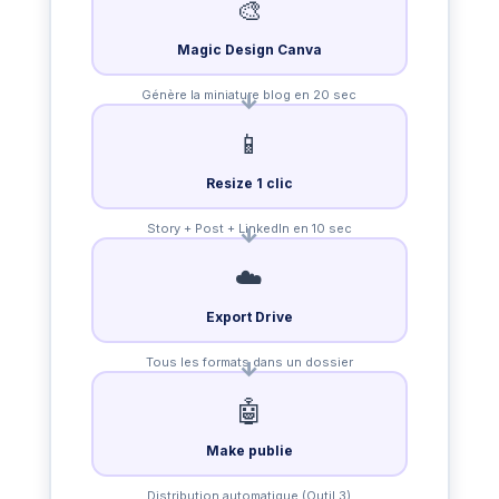
🎨
Magic Design Canva
Génère la miniature blog en 20 sec
📱
Resize 1 clic
Story + Post + LinkedIn en 10 sec
☁️
Export Drive
Tous les formats dans un dossier
🤖
Make publie
Distribution automatique (Outil 3)