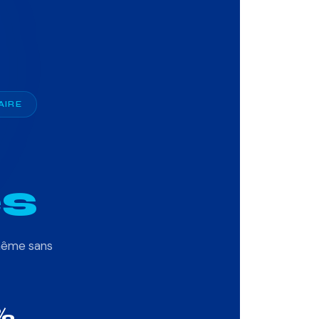
AIRE
s
 même sans
%