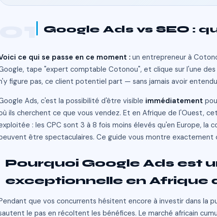
01
Google Ads vs SEO : qu
Voici ce qui se passe en ce moment :
 un entrepreneur à Cotono
Google, tape "expert comptable Cotonou", et clique sur l'une des 
n'y figure pas, ce client potentiel part — sans jamais avoir entendu
Google Ads, c'est la possibilité d'être visible 
immédiatement
 pou
où ils cherchent ce que vous vendez. Et en Afrique de l'Ouest, c
exploitée : les CPC sont 3 à 8 fois moins élevés qu'en Europe, la co
peuvent être spectaculaires. Ce guide vous montre exactement 
Pourquoi Google Ads est u
exceptionnelle en Afrique 
Pendant que vos concurrents hésitent encore à investir dans la publ
sautent le pas en récoltent les bénéfices. Le marché africain cum