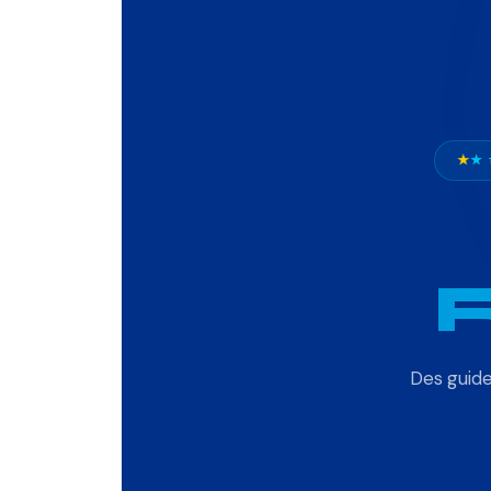
★
★ 
Des guide