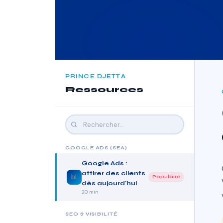
PRINCE DJETTA
Ressources
GOOGLE ADS (SEA)
Google Ads :
attirer des clients
📊
Populaire
dès aujourd'hui
20 min
SEO & VISIBILITÉ