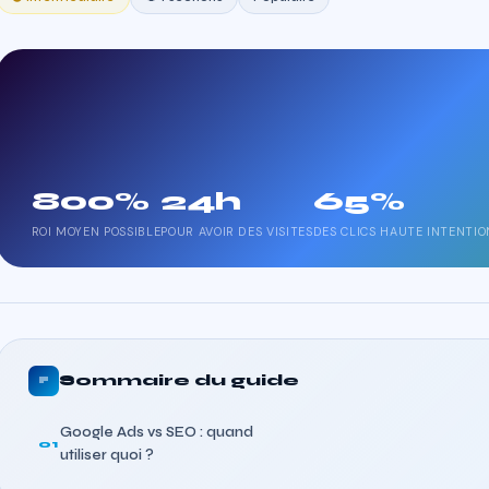
800%
24h
65%
ROI MOYEN POSSIBLE
POUR AVOIR DES VISITES
DES CLICS HAUTE INTENTIO
Sommaire du guide
Google Ads vs SEO : quand
01
utiliser quoi ?