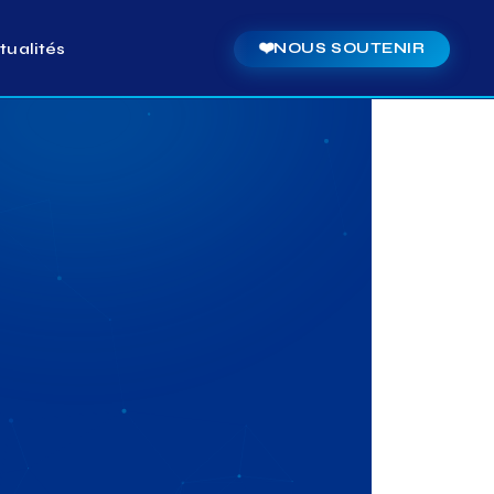
tualités
❤️
NOUS SOUTENIR
E