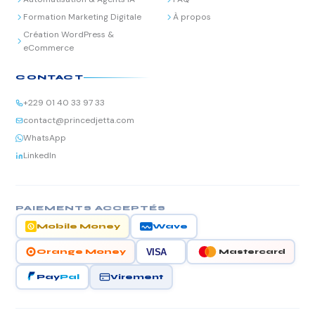
Formation Marketing Digitale
À propos
Création WordPress &
eCommerce
CONTACT
+229 01 40 33 97 33
contact@princedjetta.com
WhatsApp
LinkedIn
PAIEMENTS ACCEPTÉS
Mobile Money
Wave
VISA
Orange Money
Mastercard
Virement
Pay
Pal