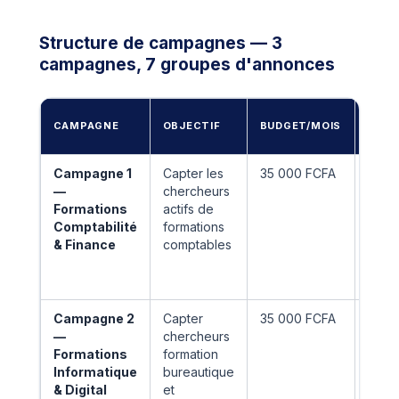
Structure de campagnes — 3
campagnes, 7 groupes d'annonces
GRO
CAMPAGNE
OBJECTIF
BUDGET/MOIS
D'AN
Campagne 1
Capter les
35 000 FCFA
GA 1.1
—
chercheurs
Compt
Formations
actifs de
Coto
Comptabilité
formations
GA 1.2
& Finance
comptables
Gest
entre
Béni
Campagne 2
Capter
35 000 FCFA
GA 2.1
—
chercheurs
Infor
Formations
formation
bure
Informatique
bureautique
GA 2.
& Digital
et
Mark