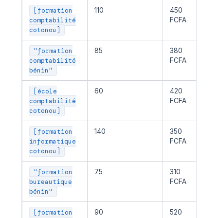
110
450
Co
[formation
FCFA
for
comptabilité
cotonou]
85
380
Co
"formation
FCFA
for
comptabilité
bénin"
60
420
Co
[école
FCFA
for
comptabilité
cotonou]
140
350
Co
[formation
FCFA
for
informatique
cotonou]
75
310
Co
"formation
FCFA
bureautique
bénin"
90
520
Co
[formation