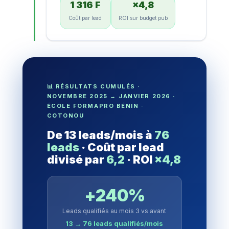
1 316 F
×4,8
Coût par lead
ROI sur budget pub
📊 RÉSULTATS CUMULÉS ·
NOVEMBRE 2025 → JANVIER 2026 ·
ÉCOLE FORMAPRO BÉNIN ·
COTONOU
De 13 leads/mois à
76
leads
· Coût par lead
divisé par
6,2
· ROI
×4,8
+240%
Leads qualifiés au mois 3 vs avant
13 → 76 leads qualifiés/mois