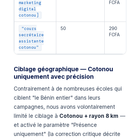
FCFA
for
marketing
digital
cotonou]
50
290
Co
"cours
FCFA
secrétaire
assistante
cotonou"
Ciblage géographique — Cotonou
uniquement avec précision
Contrairement à de nombreuses écoles qui
ciblent "le Bénin entier" dans leurs
campagnes, nous avons volontairement
limité le ciblage à
Cotonou + rayon 8 km
—
et activé le paramètre "Présence
uniquement" (la correction critique décrite