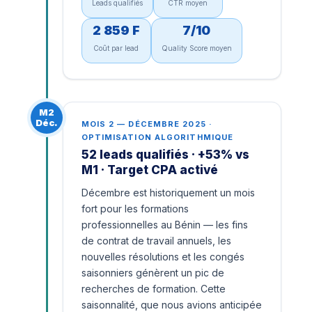
Leads qualifiés
CTR moyen
2 859 F
7/10
Coût par lead
Quality Score moyen
M2
Déc.
MOIS 2 — DÉCEMBRE 2025 ·
OPTIMISATION ALGORITHMIQUE
52 leads qualifiés · +53% vs
M1 · Target CPA activé
Décembre est historiquement un mois
fort pour les formations
professionnelles au Bénin — les fins
de contrat de travail annuels, les
nouvelles résolutions et les congés
saisonniers génèrent un pic de
recherches de formation. Cette
saisonnalité, que nous avions anticipée