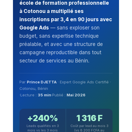
école de formation professionnelle
à Cotonou a multiplié ses
inscriptions par 3,4 en 90 jours avec
Google Ads
— sans exploser son
budget, sans expertise technique
préalable, et avec une structure de
campagne reproductible dans tout
secteur de services au Bénin.
Par
Prince DJETTA
· Expert Google Ads Certifié ·
Cotonou, Bénin
·
Lecture :
35 min
·
Publié :
Mai 2026
+240%
1 316 F
Leads qualifiés en 3
Coût par lead au mois 3
mois vs les 3 mois
(vs 8 200 FCFA au