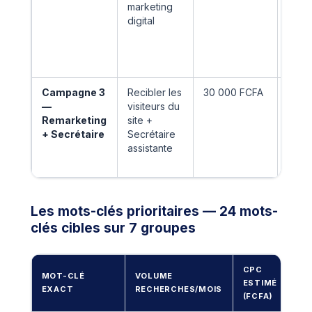
marketing
digit
digital
GA 2.
Saisi
donn
Coto
Campagne 3
Recibler les
30 000 FCFA
GA 3.1
—
visiteurs du
Secré
Remarketing
site +
assis
+ Secrétaire
Secrétaire
GA 3.
assistante
Rema
visit
Les mots-clés prioritaires — 24 mots-
clés cibles sur 7 groupes
CPC
MOT-CLÉ
VOLUME
ESTIMÉ
IN
EXACT
RECHERCHES/MOIS
(FCFA)