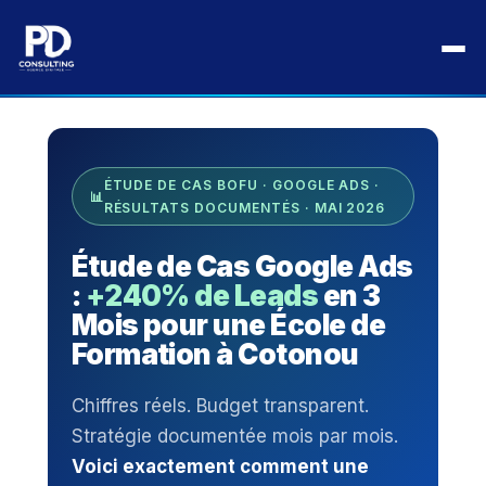
Aller
au
Accueil
›
Blog
›
Google Ads & SEA
›
contenu
Étude de cas Google Ads +240% leads — École Cotonou
ÉTUDE DE CAS BOFU · GOOGLE ADS ·
RÉSULTATS DOCUMENTÉS · MAI 2026
Étude de Cas Google Ads
:
+240% de Leads
en 3
Mois pour une École de
Formation à Cotonou
Chiffres réels. Budget transparent.
Stratégie documentée mois par mois.
Voici exactement comment une