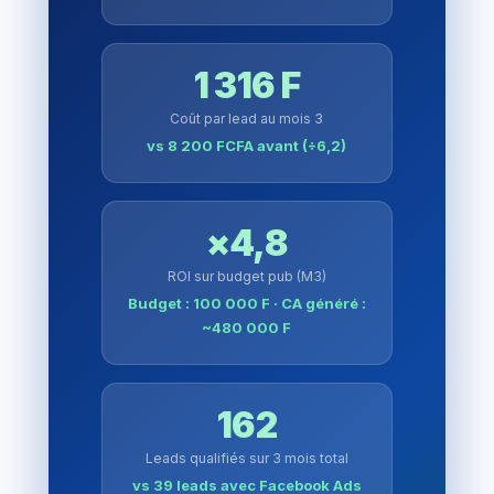
1 316 F
Coût par lead au mois 3
vs 8 200 FCFA avant (÷6,2)
×4,8
ROI sur budget pub (M3)
Budget : 100 000 F · CA généré :
~480 000 F
162
Leads qualifiés sur 3 mois total
vs 39 leads avec Facebook Ads