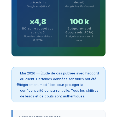
précédents
départ)
Google Analytics 4
Google Ads Dashboard
×4,8
100 k
ROI sur le budget pub
Budget mensuel
au mois 3
Google Ads (FCFA)
Données clients Prince
Budget constant sur 3
DJETTA
mois
Mai 2026 — Étude de cas publiée avec l'accord
du client. Certaines données sensibles ont été
légèrement modifiées pour protéger la
confidentialité concurrentielle. Tous les chiffres
de leads et de coûts sont authentiques.