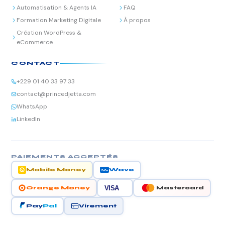
Automatisation & Agents IA
FAQ
Formation Marketing Digitale
À propos
Création WordPress &
eCommerce
CONTACT
+229 01 40 33 97 33
contact@princedjetta.com
WhatsApp
LinkedIn
PAIEMENTS ACCEPTÉS
Mobile Money
Wave
VISA
Orange Money
Mastercard
Virement
Pay
Pal