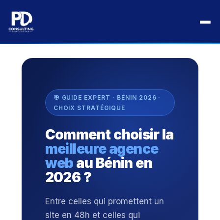
Aller
au
Accueil
›
Blog
›
Agences Web
›
contenu
Choisir la meilleure agence web au Bénin 2026
🎯 GUIDE EXPERT · BÉNIN 2026 ·
CHOIX STRATÉGIQUE
Comment choisir la
meilleure agence
web
au Bénin en
2026 ?
Entre celles qui promettent un
site en 48h et celles qui