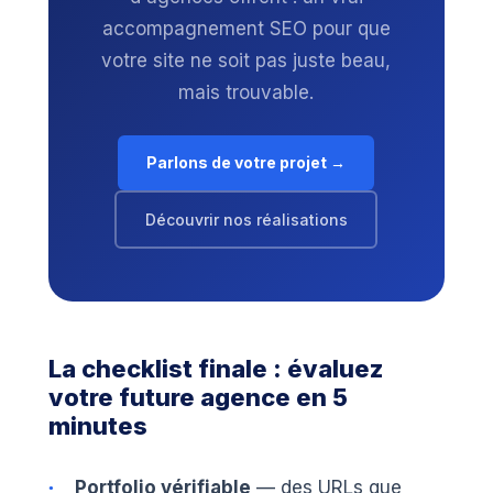
accompagnement SEO pour que
votre site ne soit pas juste beau,
mais trouvable.
Parlons de votre projet →
Découvrir nos réalisations
La checklist finale : évaluez
votre future agence en 5
minutes
Portfolio vérifiable
— des URLs que