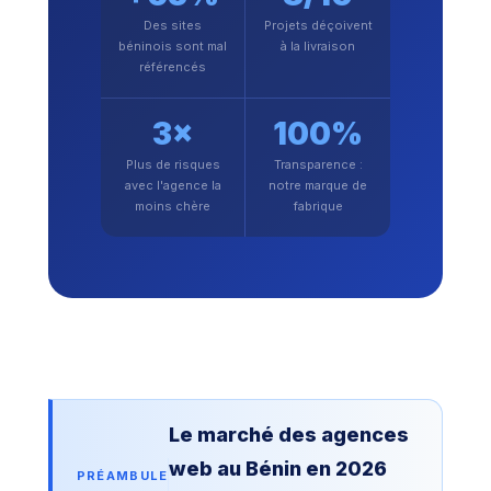
Des sites
Projets déçoivent
béninois sont mal
à la livraison
référencés
3×
100%
Plus de risques
Transparence :
avec l'agence la
notre marque de
moins chère
fabrique
Le marché des agences
web au Bénin en 2026
PRÉAMBULE