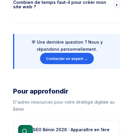
Combien de temps faut-il pour créer mon
(hébergement performant, thème léger, plugins
+
site web ?
optimisés). Chez Prince DJETTA Consulting, nous
maîtrisons WordPress sur le bout des doigts et nous
livrons des sites rapides, sécurisés et faciles à
administrer.
Comptez 3 à 5 semaines pour un site vitrine
professionnel, 6 à 10 semaines pour un site e-
commerce. Ces délais incluent l'analyse, le design, le
développement, les tests et la formation. Le facteur clé
est la rapidité avec laquelle vous nous fournissez vos
💬 Une dernière question ? Nous y
contenus (textes, photos).
répondons personnellement.
Contacter un expert →
Pour approfondir
D'autres ressources pour votre stratégie digitale au
Bénin
SEO Bénin 2026 : Apparaître en 1ère
🔍