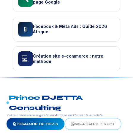
page Google
Facebook & Meta Ads : Guide 2026
📱
Afrique
Création site e-commerce : notre
💻
méthode
Prince DJETTA
Consulting
Votre croissance digitale en Afrique de l'Ouest & au-delà.
DEMANDE DE DEVIS
WHATSAPP DIRECT