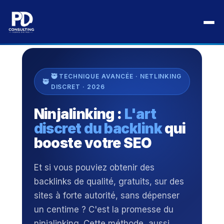
Aller
au
Accueil
›
Blog
›
SEO
›
Ninjalinking : Guide complet 2026
contenu
🥷 TECHNIQUE AVANCÉE · NETLINKING
DISCRET · 2026
Ninjalinking :
L'art
discret du backlink
qui
booste votre SEO
Et si vous pouviez obtenir des
backlinks de qualité, gratuits, sur des
sites à forte autorité, sans dépenser
un centime ? C'est la promesse du
ninjalinking. Cette méthode, aussi