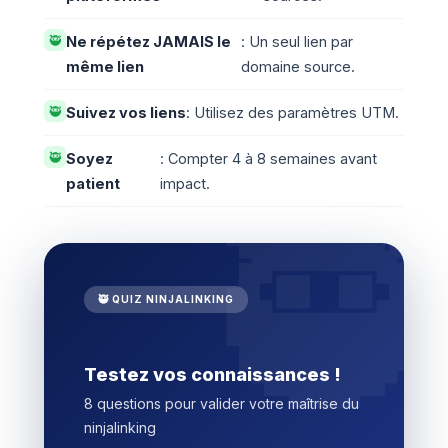
🥷
Ne répétez JAMAIS le
: Un seul lien par
même lien
domaine source.
🥷
Suivez vos liens
: Utilisez des paramètres UTM.
🥷
Soyez
: Compter 4 à 8 semaines avant
patient
impact.
🥷 QUIZ NINJALINKING
Testez vos connaissances !
8 questions pour valider votre maîtrise du
ninjalinking