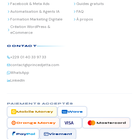
Facebook & Meta Ads
Guides gratuits
Automatisation & Agents IA
FAQ
Formation Marketing Digitale
À propos
Création WordPress &
eCommerce
CONTACT
+229 01 40 33 97 33
contact@princedjetta.com
WhatsApp
LinkedIn
PAIEMENTS ACCEPTÉS
Mobile Money
Wave
VISA
Orange Money
Mastercard
Virement
Pay
Pal