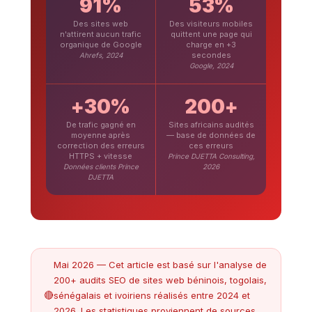
91%
53%
Des sites web
Des visiteurs mobiles
n'attirent aucun trafic
quittent une page qui
organique de Google
charge en +3
secondes
Ahrefs, 2024
Google, 2024
+30%
200+
De trafic gagné en
Sites africains audités
moyenne après
— base de données de
correction des erreurs
ces erreurs
HTTPS + vitesse
Prince DJETTA Consulting,
Données clients Prince
2026
DJETTA
Mai 2026 — Cet article est basé sur l'analyse de
200+ audits SEO de sites web béninois, togolais,
sénégalais et ivoiriens réalisés entre 2024 et
2026. Les statistiques proviennent de sources