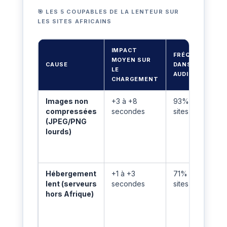
🎯 LES 5 COUPABLES DE LA LENTEUR SUR
LES SITES AFRICAINS
IMPACT
FRÉQUENCE
MOYEN SUR
CAUSE
DANS NOS
LE
AUDITS
CHARGEMENT
Images non
+3 à +8
93% des
compressées
secondes
sites
(JPEG/PNG
lourds)
Hébergement
+1 à +3
71% des
lent (serveurs
secondes
sites
hors Afrique)