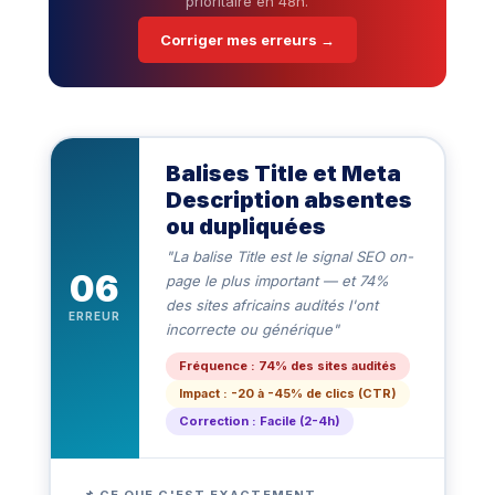
prioritaire en 48h.
Corriger mes erreurs →
Balises Title et Meta
Description absentes
ou dupliquées
"La balise Title est le signal SEO on-
06
page le plus important — et 74%
des sites africains audités l'ont
ERREUR
incorrecte ou générique"
Fréquence : 74% des sites audités
Impact : -20 à -45% de clics (CTR)
Correction : Facile (2-4h)