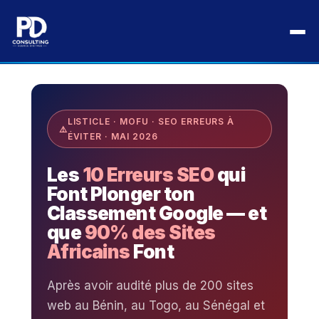
Aller
au
Accueil
›
Blog
›
SEO & Référencement
›
contenu
10 Erreurs SEO Fatales — Sites Africains
LISTICLE · MOFU · SEO ERREURS À
ÉVITER · MAI 2026
Les
10 Erreurs SEO
qui
Font Plonger ton
Classement Google — et
que
90% des Sites
Africains
Font
Après avoir audité plus de 200 sites
web au Bénin, au Togo, au Sénégal et